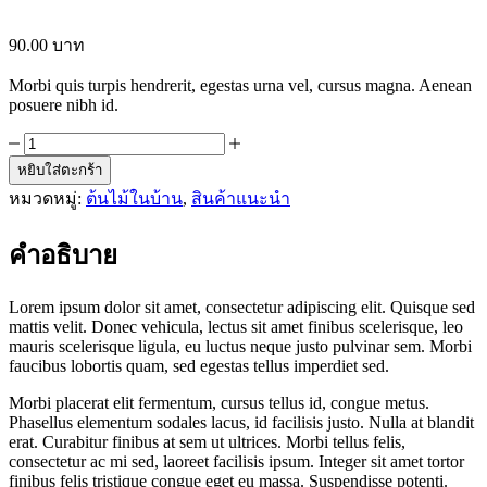
90.00
บาท
Morbi quis turpis hendrerit, egestas urna vel, cursus magna. Aenean
posuere nibh id.
จำนวน
หยิบใส่ตะกร้า
ต้นไม้
หมวดหมู่:
ต้นไม้ในบ้าน
,
สินค้าแนะนำ
พร้อม
กระถาง
D
คำอธิบาย
ชิ้น
Lorem ipsum dolor sit amet, consectetur adipiscing elit. Quisque sed
mattis velit. Donec vehicula, lectus sit amet finibus scelerisque, leo
mauris scelerisque ligula, eu luctus neque justo pulvinar sem. Morbi
faucibus lobortis quam, sed egestas tellus imperdiet sed.
Morbi placerat elit fermentum, cursus tellus id, congue metus.
Phasellus elementum sodales lacus, id facilisis justo. Nulla at blandit
erat. Curabitur finibus at sem ut ultrices. Morbi tellus felis,
consectetur ac mi sed, laoreet facilisis ipsum. Integer sit amet tortor
finibus felis tristique congue eget eu massa. Suspendisse potenti.